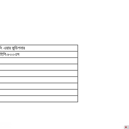
কিং এয়ার কন্ডিশনার
ইপি-৮০০এস