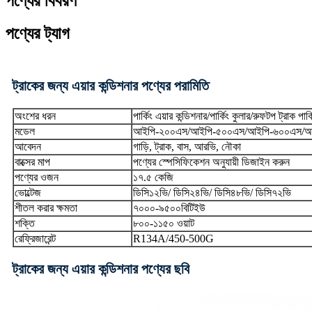
পণ্যের বিবরণ
পণ্যের ট্যাগ
ট্রাকের জন্য এয়ার কন্ডিশনার পণ্যের পরামিতি
অংশের ধরন
পার্কিং এয়ার কন্ডিশনার/পার্কিং কুলার/রুফটপ ট্রাক পার্
মডেল
আইপি-২০০এস/আইপি-৫০০এস/আইপি-৬০০এস/আ
আবেদন
গাড়ি, ট্রাক, বাস, আরভি, নৌকা
বাক্সের মাপ
পণ্যের স্পেসিফিকেশন অনুযায়ী ডিজাইন করুন
পণ্যের ওজন
১৭.৫ কেজি
ভোল্টেজ
ডিসি১২ভি/ ডিসি২৪ভি/ ডিসি৪৮ভি/ ডিসি৭২ভি
শীতল করার ক্ষমতা
৭০০০-৯৫০০বিটিইউ
শক্তি
৮০০-১১৫০ ওয়াট
রেফ্রিজারেন্ট
R134A/450-500G
ট্রাকের জন্য এয়ার কন্ডিশনার পণ্যের ছবি