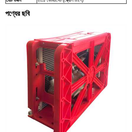
মোট ওজন
২৩.৫ কেজি/সেট (স্ক্রোল টাইপ)
পণ্যের ছবি