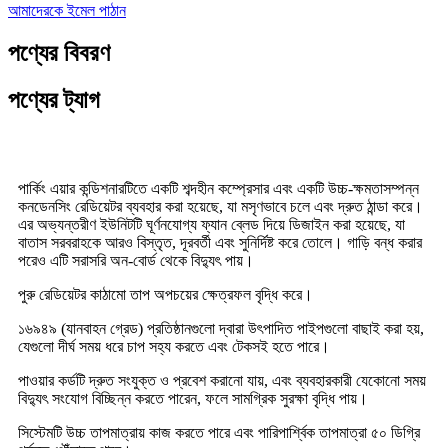
আমাদেরকে ইমেল পাঠান
পণ্যের বিবরণ
পণ্যের ট্যাগ
পার্কিং এয়ার কন্ডিশনারটিতে একটি শব্দহীন কম্প্রেসার এবং একটি উচ্চ-ক্ষমতাসম্পন্ন
কনডেনসিং রেডিয়েটর ব্যবহার করা হয়েছে, যা মসৃণভাবে চলে এবং দ্রুত ঠান্ডা করে।
এর অভ্যন্তরীণ ইউনিটটি ঘূর্ণনযোগ্য ফ্যান ব্লেড দিয়ে ডিজাইন করা হয়েছে, যা
বাতাস সরবরাহকে আরও বিস্তৃত, দূরবর্তী এবং সুনির্দিষ্ট করে তোলে। গাড়ি বন্ধ করার
পরেও এটি সরাসরি অন-বোর্ড থেকে বিদ্যুৎ পায়।
পুরু রেডিয়েটর কাঠামো তাপ অপচয়ের ক্ষেত্রফল বৃদ্ধি করে।
১৬৯৪৯ (যানবাহন গ্রেড) প্রতিষ্ঠানগুলো দ্বারা উৎপাদিত পাইপগুলো বাছাই করা হয়,
যেগুলো দীর্ঘ সময় ধরে চাপ সহ্য করতে এবং টেকসই হতে পারে।
পাওয়ার কর্ডটি দ্রুত সংযুক্ত ও প্রবেশ করানো যায়, এবং ব্যবহারকারী যেকোনো সময়
বিদ্যুৎ সংযোগ বিচ্ছিন্ন করতে পারেন, ফলে সামগ্রিক সুরক্ষা বৃদ্ধি পায়।
সিস্টেমটি উচ্চ তাপমাত্রায় কাজ করতে পারে এবং পারিপার্শ্বিক তাপমাত্রা ৫০ ডিগ্রি