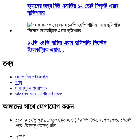
ভ্যানের জন্য নিউ এনার্জির ১২ ভোল্ট স্প্লিট এয়ার
কন্ডিশনার
১২ভি ২৪ভি গাড়ির এয়ার কন্ডিশনিং সিস্টেম
ইলেকট্রিক এয়ার...
তথ্য
কোম্পানির প্রোফাইল
পণ্য
সম্মানসূচক শংসাপত্র
আমাদের সাথে যোগাযোগ করুন
আমাদের সাথে যোগাযোগ করুন
১৩০ নং হৌলু গ্রাম, চিংয়ুন গ্রাম কমিটি, নিউটাং টাউন, উজিন জেলা, চাংঝৌ
শহর, জিয়াংসু প্রদেশ, চীন
অ্যান: