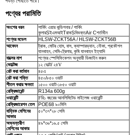
পর্যন্ত পৌঁছাতে পারে।
পণ্যের পরামিতি
অংশের ধরন
পার্কিং এয়ার কন্ডিশনার / পার্কিং
কুলার
S
ইএমআই
T
রাক
S
বিভক্ত
A
ir
C
শর্তাধীন
পণ্যের মডেল
HLSW-ZCKT56A /
HLSW-ZCKT56
B
আবেদন
ট্রাক, মোটর হোম, বাস, ক্যাম্পারভ্যান, নৌকা, প্রকৌশল
যানবাহন, সেমি-ট্রেলার, কৃষি যানবাহন ইত্যাদি
বাক্সের মাপ
পণ্যের স্পেসিফিকেশন অনুযায়ী ডিজাইন করুন
ভোল্টেজ
১২ ভোল্ট
/ ২৪
V
রেট করা বর্তমান
৪৫এ
রেট করা শক্তি
৪৫০/৮৫০ ওয়াট
শীতল করার ক্ষমতা
১৫০০ ওয়াট
-১৮৫০ ওয়াট
রেফ্রিজারেন্ট
R134a 600g
ওয়ারেন্টি
F
রি
১ বছরের আনলিমিটেড মাইলেজ ওয়ারেন্টি
রেফ্রিজারেশন তেল
POE68 ৯০মিলি
বাহ্যিক মেশিনের
৫০*৩৭*২৮ সেমি
আকার
অভ্যন্তরীণ
৪৯*৩৬*১৬.৫ সেমি
মেশিনের আকার