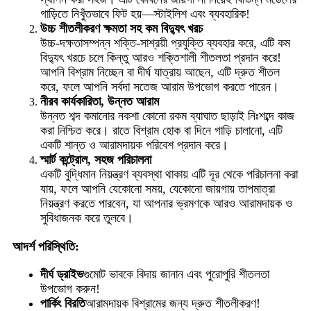
গাড়িতে নিখুঁতভাবে ফিট হয়—স্টাইলিশ এবং ব্যবহারিক!
উচ্চ শীতলীকরণ ক্ষমতা সহ কম বিদ্যুৎ খরচ
উচ্চ-দক্ষতাসম্পন্ন শক্তি-সাশ্রয়ী প্রযুক্তি ব্যবহার করে, এটি কম
বিদ্যুৎ খরচে চলে কিন্তু আরও শক্তিশালী শীতলতা প্রদান করে!
আপনি বিশ্রাম নিচ্ছেন বা দীর্ঘ যাত্রায় আছেন, এটি দ্রুত শীতল
করে, ফলে আপনি সর্বদা সতেজ আরাম উপভোগ করতে পারেন।
নীরব কার্যকারিতা, উন্নত আরাম
উন্নত শব্দ কমানোর নকশা কোনো রকম ব্যাঘাত ছাড়াই নিঃশব্দে কাজ
করা নিশ্চিত করে। রাতে বিশ্রাম হোক বা দিনে গাড়ি চালানো, এটি
একটি শান্ত ও আরামদায়ক পরিবেশ প্রদান করে।
স্মার্ট কন্ট্রোল, সহজ পরিচালনা
একটি বুদ্ধিমান নিয়ন্ত্রণ ব্যবস্থা থাকায় এটি দূর থেকে পরিচালনা করা
যায়, ফলে আপনি যেকোনো সময়, যেকোনো জায়গায় তাপমাত্রা
নিয়ন্ত্রণ করতে পারবেন, যা আপনার ভ্রমণকে আরও আরামদায়ক ও
সুবিধাজনক করে তুলবে।
আদর্শ পরিস্থিতি:
দীর্ঘ ড্রাইভ
গুমোট ভাবকে বিদায় জানান এবং পুরোপুরি শীতলতা
উপভোগ করুন!
পার্কিং বিরতি
আরামদায়ক বিশ্রামের জন্য দ্রুত শীতলীকরণ!