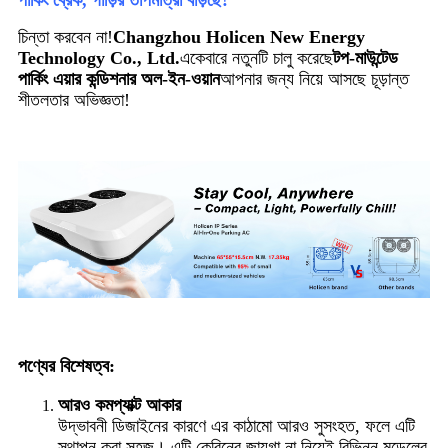
চিন্তা করবেন না!
Changzhou Holicen New Energy
Technology Co., Ltd.
একেবারে নতুনটি চালু করেছে
টপ-মাউন্টেড
পার্কিং এয়ার কন্ডিশনার অল-ইন-ওয়ান
আপনার জন্য নিয়ে আসছে চূড়ান্ত
শীতলতার অভিজ্ঞতা!
পণ্যের বিশেষত্ব:
আরও কমপ্যাক্ট আকার
উদ্ভাবনী ডিজাইনের কারণে এর কাঠামো আরও সুসংহত, ফলে এটি
স্থাপন করা সহজ। এটি কেবিনের জায়গা না নিয়েই বিভিন্ন মডেলের