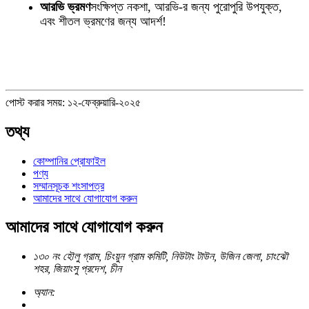
আরভি ভ্রমণ
সংক্ষিপ্ত নকশা, আরভি-র জন্য পুরোপুরি উপযুক্ত,
এবং শীতল ভ্রমণের জন্য আদর্শ!
পোস্ট করার সময়: ১২-ফেব্রুয়ারি-২০২৫
তথ্য
কোম্পানির প্রোফাইল
পণ্য
সম্মানসূচক শংসাপত্র
আমাদের সাথে যোগাযোগ করুন
আমাদের সাথে যোগাযোগ করুন
১৩০ নং হৌলু গ্রাম, চিংয়ুন গ্রাম কমিটি, নিউটাং টাউন, উজিন জেলা, চাংঝৌ
শহর, জিয়াংসু প্রদেশ, চীন
অ্যান: